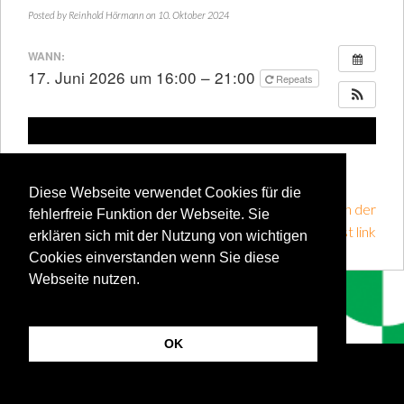
Posted by
Reinhold Hörmann
on 10. Oktober 2024
WANN:
17. Juni 2026 um 16:00 – 21:00
Repeats
« Previous post link internes Tandem mit
anschliessendem geselligen Beisammensein
Diese Webseite verwendet Cookies für die
Tandem mit anschließender Weihnachtsfeier in der
fehlerfreie Funktion der Webseite. Sie
Paartalhalle » Next post link
erklären sich mit der Nutzung von wichtigen
Cookies einverstanden wenn Sie diese
Webseite nutzen.
OK
© SKC Kissing-Mering 2026
Ember from
Nimbus Themes
- Powered by
WordPress